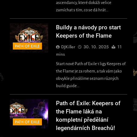
ascendancy, které dokáži velice
zamíchat s tím, co se dá hrát…
Buildy a návody pro start
Keepers of the Flame
PATH OF EXILE
DJKiller
30. 10. 2025
11
mins
Start nové Path of Exile 1 ligy Keepres of
the Flame je za rohem, a tak vám jako
obvykle přinášíme seznam různých
build guide…
Path of Exile: Keepers of
the Flame láká na
kompletní předělání
PATH OF EXILE
legendárních Breachů!