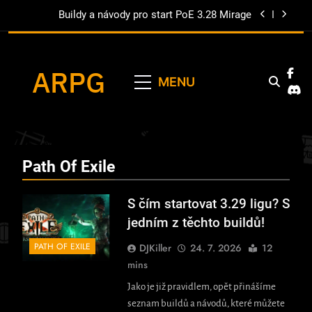
Skip
Buildy a návody pro start PoE 3.28 Mirage
to
content
Buildy pro Phrecia event
ARPG
Buildy a návody pro start Keepers of the Flame
MENU
S čím startovat 3.29 ligu? S jedním z těchto
Herní Magazín ARPG.cz Je Zaměřen Na Akční RPG
buildů!
Hry Jako Path Of Eile, Diablo, Last Epoch A Další.
Buildy a návody pro start PoE 3.28 Mirage
Najdete Zde Novinky, Návody A Mnoho Dalšího.
Path Of Exile
Buildy pro Phrecia event
Buildy a návody pro start Keepers of the Flame
S čím startovat 3.29 ligu? S
jedním z těchto buildů!
PATH OF EXILE
DJKiller
24. 7. 2026
12
mins
Jako je již pravidlem, opět přinášíme
seznam buildů a návodů, které můžete