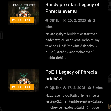
Buildy pro start Legacy of
Phrecia eventu
PATH OF EXILE
DJKiller
20. 2. 2025
2
mins
Nevíte s jakým buildem odstartovat
nadcházející PoE 1 event? Nebojte, my
také ne. Přinášíme vám však několik
buildů, které by vaše rozhodování
mohlo ulehčit…
PoE 1 Legacy of Phrecia
přichází
PATH OF EXILE
DJKiller
17. 2. 2025
3 mins
Na zbrusu novou Path of Exile 1 ligu si
ještě počkáme – tenhle event je však pro
mnohé více než dostačující náhradou