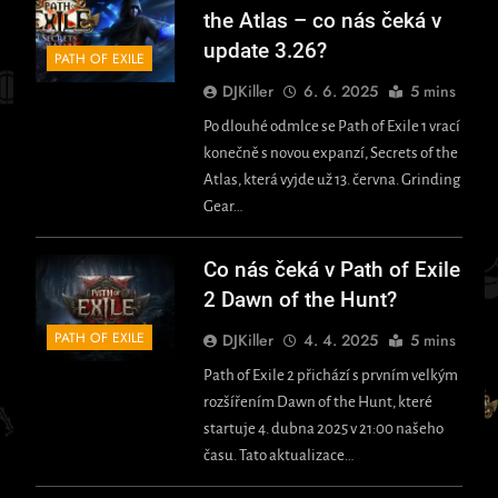
the Atlas – co nás čeká v
update 3.26?
PATH OF EXILE
DJKiller
6. 6. 2025
5 mins
Po dlouhé odmlce se Path of Exile 1 vrací
konečně s novou expanzí, Secrets of the
Atlas, která vyjde už 13. června. Grinding
Gear…
Co nás čeká v Path of Exile
2 Dawn of the Hunt?
PATH OF EXILE
DJKiller
4. 4. 2025
5 mins
​Path of Exile 2 přichází s prvním velkým
rozšířením Dawn of the Hunt, které
startuje 4. dubna 2025 v 21:00 našeho
času. Tato aktualizace…