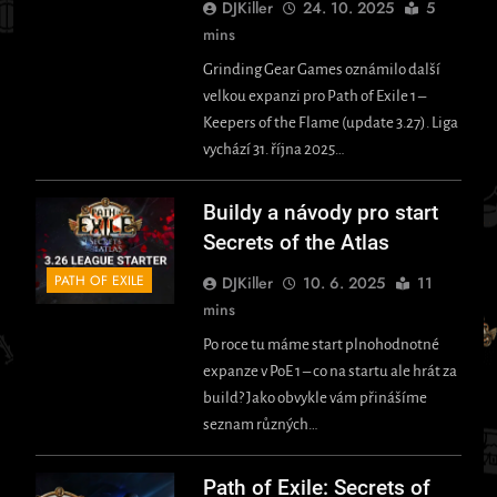
DJKiller
24. 10. 2025
5
mins
Grinding Gear Games oznámilo další
velkou expanzi pro Path of Exile 1 –
Keepers of the Flame (update 3.27). Liga
vychází 31. října 2025…
Buildy a návody pro start
Secrets of the Atlas
PATH OF EXILE
DJKiller
10. 6. 2025
11
mins
Po roce tu máme start plnohodnotné
expanze v PoE 1 – co na startu ale hrát za
build? Jako obvykle vám přinášíme
seznam různých…
Path of Exile: Secrets of