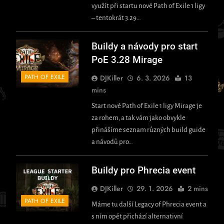
využít při startu nové Path of Exile 1 ligy
– tentokrát 3.29…
Buildy a návody pro start
PoE 3.28 Mirage
PATH OF EXILE
DJKiller
6. 3. 2026
13
mins
Start nové Path of Exile 1 ligy Mirage je
za rohem, a tak vám jako obvykle
přinášíme seznam různých build guide
a návodů pro…
Buildy pro Phrecia event
DJKiller
29. 1. 2026
2 mins
PATH OF EXILE
Máme tu další Legacy of Phrecia event a
s ním opět přichází alternativní