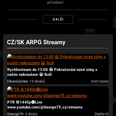
při čekání!…
DALŠÍ
CZ/SK ARPG Streamy
Rychlostream do 13:00 😆 Pokračování nové zóny s
naším nekroušem 😀 !kofi
ElkanGames
• 13 diváků
Grim Dawn
PTR 🚨1440p🔴Live
www.youtube.com/@George79_cz/streams
George79
• 4 diváci
Diablo IV