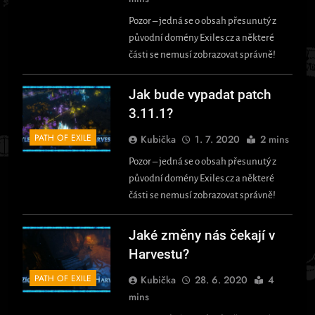
Pozor – jedná se o obsah přesunutý z
původní domény Exiles.cz a některé
části se nemusí zobrazovat správně!
Jak bude vypadat patch
3.11.1?
PATH OF EXILE
Kubička
1. 7. 2020
2 mins
Pozor – jedná se o obsah přesunutý z
původní domény Exiles.cz a některé
části se nemusí zobrazovat správně!
Jaké změny nás čekají v
Harvestu?
PATH OF EXILE
Kubička
28. 6. 2020
4
mins