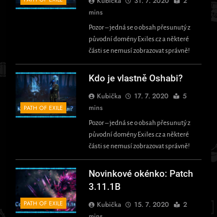
Kubička
31. 7. 2020
2
mins
Pozor – jedná se o obsah přesunutý z
původní domény Exiles.cz a některé
části se nemusí zobrazovat správně!
Kdo je vlastně Oshabi?
Kubička
17. 7. 2020
5
mins
PATH OF EXILE
Pozor – jedná se o obsah přesunutý z
původní domény Exiles.cz a některé
části se nemusí zobrazovat správně!
Novinkové okénko: Patch
3.11.1B
PATH OF EXILE
Kubička
15. 7. 2020
2
mins