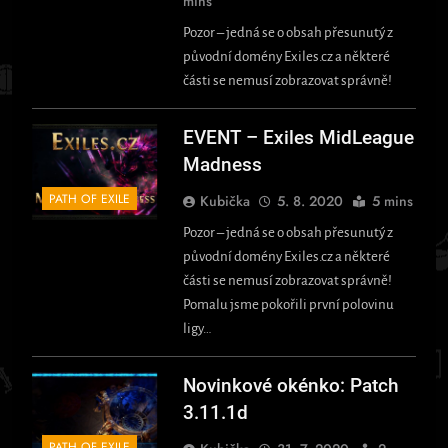
mins
Pozor – jedná se o obsah přesunutý z
původní domény Exiles.cz a některé
části se nemusí zobrazovat správně!
EVENT – Exiles MidLeague
Madness
PATH OF EXILE
Kubička
5. 8. 2020
5 mins
Pozor – jedná se o obsah přesunutý z
původní domény Exiles.cz a některé
části se nemusí zobrazovat správně!
Pomalu jsme pokořili první polovinu
ligy…
Novinkové okénko: Patch
3.11.1d
PATH OF EXILE