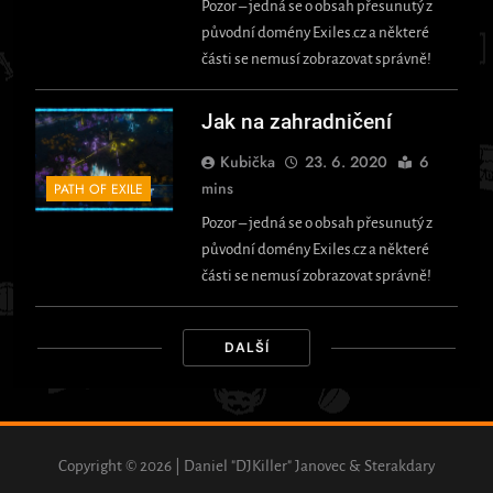
Pozor – jedná se o obsah přesunutý z
původní domény Exiles.cz a některé
části se nemusí zobrazovat správně!
Jak na zahradničení
Kubička
23. 6. 2020
6
mins
PATH OF EXILE
Pozor – jedná se o obsah přesunutý z
původní domény Exiles.cz a některé
části se nemusí zobrazovat správně!
DALŠÍ
Copyright © 2026 | Daniel "DJKiller" Janovec & Sterakdary