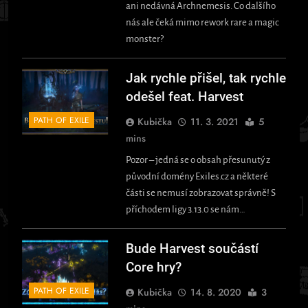
ani nedávná Archnemesis. Co dalšího
nás ale čeká mimo rework rare a magic
monster?
Jak rychle přišel, tak rychle
odešel feat. Harvest
PATH OF EXILE
Kubička
11. 3. 2021
5
mins
Pozor – jedná se o obsah přesunutý z
původní domény Exiles.cz a některé
části se nemusí zobrazovat správně! S
příchodem ligy 3.13.0 se nám…
Bude Harvest součástí
Core hry?
PATH OF EXILE
Kubička
14. 8. 2020
3