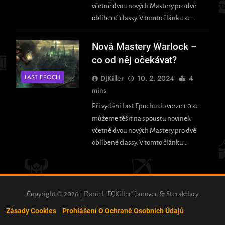
včetně dvou nových Mastery pro dvě
oblíbené classy. V tomto článku se…
Nová Mastery Warlock –
co od něj očekávat?
LAST EPOCH
DJKiller
10. 2. 2024
4
mins
Při vydání Last Epochu do verze 1.0 se
můžeme těšit na spoustu novinek
včetně dvou nových Mastery pro dvě
oblíbené classy. V tomto článku…
Copyright © 2026 | Daniel "DJKiller" Janovec & Sterakdary
Zásady Cookies
Prohlášení O Ochraně Osobních Údajů