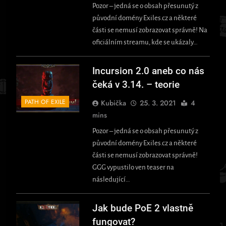
Pozor – jedná se o obsah přesunutý z
původní domény Exiles.cz a některé
části se nemusí zobrazovat správně! Na
oficiálním streamu, kde se ukázaly…
Incursion 2.0 aneb co nás
čeká v 3.14. – teorie
PATH OF EXILE
Kubička
25. 3. 2021
4
mins
Pozor – jedná se o obsah přesunutý z
původní domény Exiles.cz a některé
části se nemusí zobrazovat správně!
GGG vypustilo ven teaser na
následující…
Jak bude PoE 2 vlastně
fungovat?