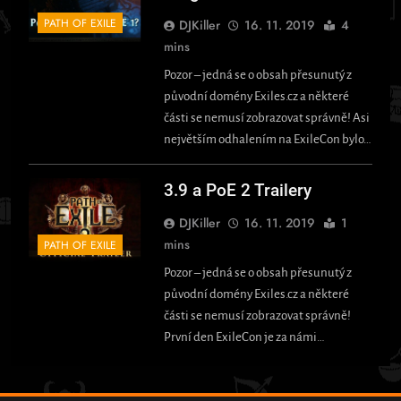
PATH OF EXILE
DJKiller
16. 11. 2019
4
mins
Pozor – jedná se o obsah přesunutý z
původní domény Exiles.cz a některé
části se nemusí zobrazovat správně! Asi
největším odhalením na ExileCon bylo…
3.9 a PoE 2 Trailery
DJKiller
16. 11. 2019
1
mins
PATH OF EXILE
Pozor – jedná se o obsah přesunutý z
původní domény Exiles.cz a některé
části se nemusí zobrazovat správně!
První den ExileCon je za námi…