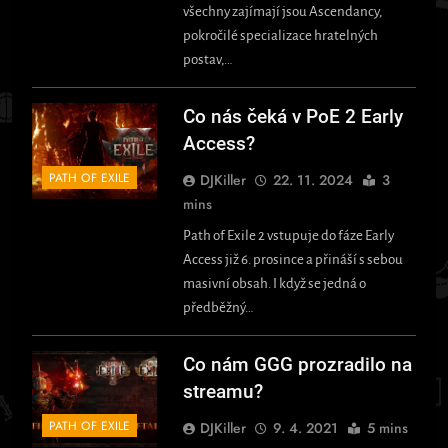
všechny zajímají jsou Ascendancy,
pokročilé specializace hratelných
postav,…
Co nás čeká v PoE 2 Early
Access?
PATH OF EXILE
DJKiller
22. 11. 2024
3
mins
Path of Exile 2 vstupuje do fáze Early
Access již 6. prosince a přináší s sebou
masivní obsah. I když se jedná o
předběžný…
Co nám GGG prozradilo na
streamu?
PATH OF EXILE
DJKiller
9. 4. 2021
5 mins