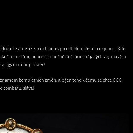
ořádně dozvíme až z patch notes po odhalení detailů expanze. Kde
e k dalším nerfům, nebo se konečně dočkáme nějakých zajímavých
 4 ligy dominují roster?
seznamem kompletních změn, ale jen toho k čemu se chce GGG
ee combatu, sláva!