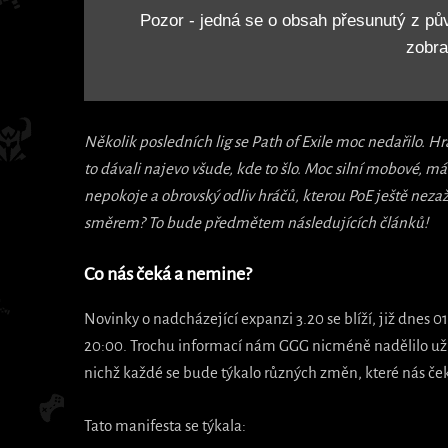
Pozor - jedná se o obsah přesunutý z pů
zobra
Několik posledních lig se Path of Exile moc nedařilo. Hráči
to dávali najevo všude, kde to šlo. Moc silní mobové, m
nepokoje a obrovský odliv hráčů, kterou PoE ještě nezaži
směrem? To bude předmětem následujících článků!
Co nás čeká a nemine?
Novinky o nadcházející expanzi 3.20 se blíží, již dnes 01
20:00. Trochu informací nám GGG nicméně nadělilo už
nichž každé se bude týkalo různých změn, které nás ček
Tato manifesta se týkala: