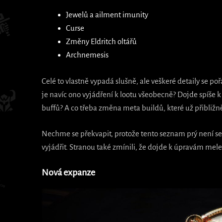
Jewelů a ailment imunity
Curse
Změny Eldritch oltářů
Archnemesis
Celé to vlastně vypadá slušně, ale veškeré detaily se p
je navíc ono vyjádření k lootu všeobecně? Dojde spíš
buffů? A co třeba změna meta buildů, které už přibližně
Nechme se překvapit, protože tento seznam prý není 
vyjádřit. Stranou také zmínili, že dojde k úpravám mel
Nová expanze