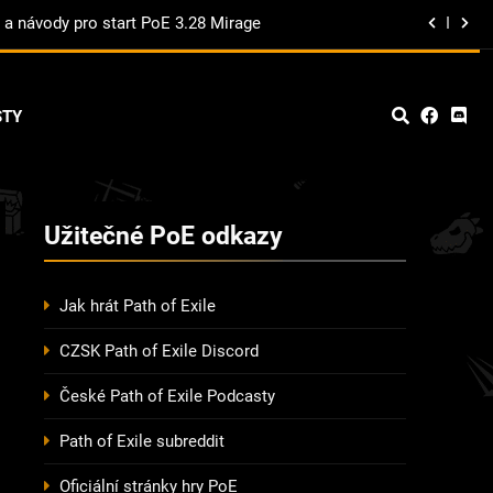
y a návody pro start PoE 3.28 Mirage
Buildy pro Phrecia event
STY
ávody pro start Keepers of the Flame
ky, Návody A Mnoho Dalšího.
 3.29 ligu? S jedním z těchto buildů!
y a návody pro start PoE 3.28 Mirage
Užitečné PoE odkazy
Buildy pro Phrecia event
Jak hrát Path of Exile
ávody pro start Keepers of the Flame
CZSK Path of Exile Discord
České Path of Exile Podcasty
Path of Exile subreddit
Oficiální stránky hry PoE