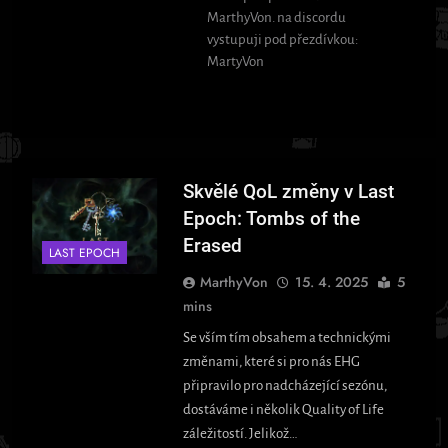
MarthyVon. na discordu
vystupuji pod přezdívkou:
MartyVon
Skvělé QoL změny v Last
Epoch: Tombs of the
Erased
LAST EPOCH
MarthyVon
15. 4. 2025
5
mins
Se vším tím obsahem a technickými
změnami, které si pro nás EHG
připravilo pro nadcházející sezónu,
dostáváme i několik Quality of Life
záležitostí. Jelikož…