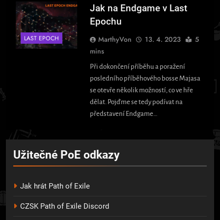
Jak na Endgame v Last
Epochu
LAST EPOCH
MarthyVon
13. 4. 2023
5
mins
Při dokončení příběhu a poražení
posledního příběhového bosse Majasa
se otevře několik možností, co ve hře
dělat. Pojďme se tedy podívat na
představení Endgame…
Užitečné PoE odkazy
Jak hrát Path of Exile
CZSK Path of Exile Discord