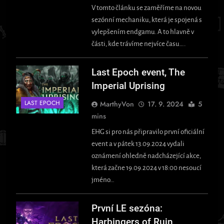
V tomto článku se zaměříme na novou
sezónní mechaniku, která je spojená s
vylepšením endgamu. A to hlavně v
části, kde trávíme nejvíce času….
Last Epoch event, The
Imperial Uprising
LAST EPOCH
MarthyVon
17. 9. 2024
5
mins
EHG si pro nás připravilo první oficiální
event a v pátek 13.09.2024 vydali
oznámení ohledně nadcházející akce,
která začne 19.09.2024 v 18:00 nesoucí
jméno…
První LE sezóna:
Harbingers of Ruin