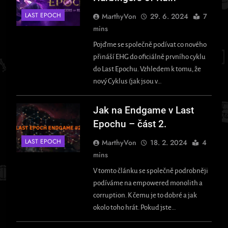
LAST EPOCH
MarthyVon
29. 6. 2024
7
mins
Pojďme se společně podívat co nového
přináší EHG do oficiálně prvního cyklu
do Last Epochu. Vzhledem k tomu, že
nový Cyklus (jak jsou v…
Jak na Endgame v Last
Epochu – část 2.
LAST EPOCH
MarthyVon
18. 2. 2024
4
mins
V tomto článku se společně podrobněji
podíváme na empowered monolith a
corruption. K čemu je to dobré a jak
okolo toho hrát. Pokud jste…