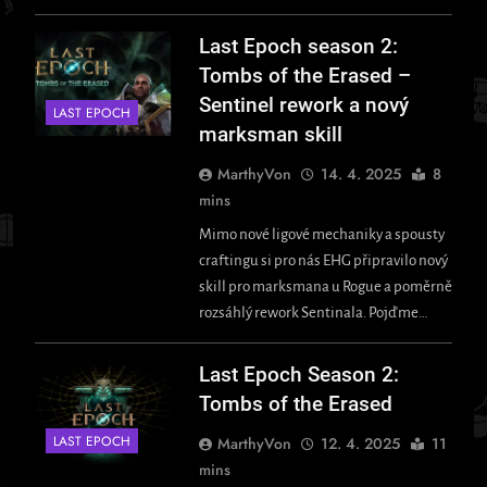
Last Epoch season 2:
Tombs of the Erased –
Sentinel rework a nový
LAST EPOCH
marksman skill
MarthyVon
14. 4. 2025
8
mins
Mimo nové ligové mechaniky a spousty
craftingu si pro nás EHG připravilo nový
skill pro marksmana u Rogue a poměrně
rozsáhlý rework Sentinala. Pojďme…
Last Epoch Season 2:
Tombs of the Erased
LAST EPOCH
MarthyVon
12. 4. 2025
11
mins