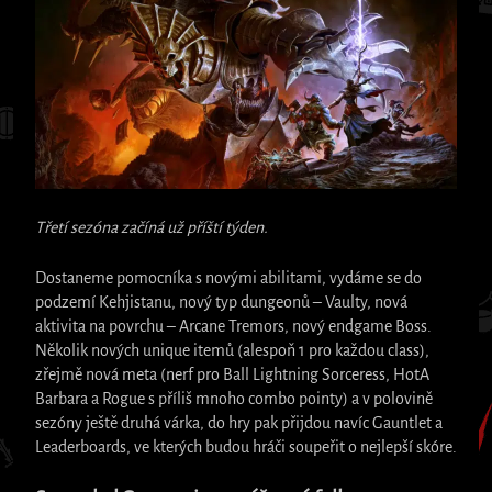
Třetí sezóna začíná už příští týden.
Dostaneme pomocníka s novými abilitami, vydáme se do
podzemí Kehjistanu, nový typ dungeonů – Vaulty, nová
aktivita na povrchu – Arcane Tremors, nový endgame Boss.
Několik nových unique itemů (alespoň 1 pro každou class),
zřejmě nová meta (nerf pro Ball Lightning Sorceress, HotA
Barbara a Rogue s příliš mnoho combo pointy) a v polovině
sezóny ještě druhá várka, do hry pak přijdou navíc Gauntlet a
Leaderboards, ve kterých budou hráči soupeřit o nejlepší skóre.