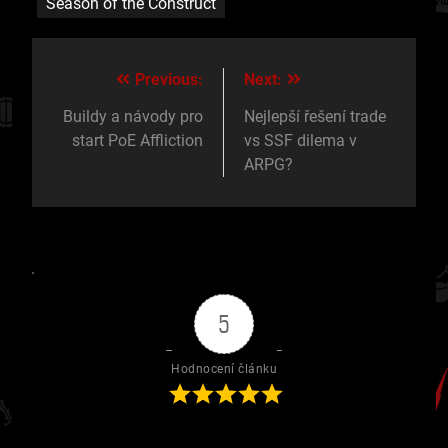
Season of the Construct
Previous:
Next:
Navigace
pro
Buildy a návody pro
Nejlepší řešení trade
start PoE Affliction
vs SSF dilema v
příspěvek
ARPG?
5
Hodnocení článku