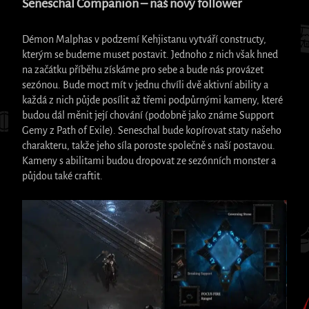
Seneschal Companion – náš nový follower
Démon Malphas v podzemí Kehjistanu vytváří constructy,
kterým se budeme muset postavit. Jednoho z nich však hned
na začátku příběhu získáme pro sebe a bude nás provázet
sezónou. Bude moct mít v jednu chvíli dvě aktivní ability a
každá z nich půjde posílit až třemi podpůrnými kameny, které
budou dál měnit její chování (podobně jako známe Support
Gemy z Path of Exile). Seneschal bude kopírovat staty našeho
charakteru, takže jeho síla poroste společně s naší postavou.
Kameny s abilitami budou dropovat ze sezónních monster a
půjdou také craftit.