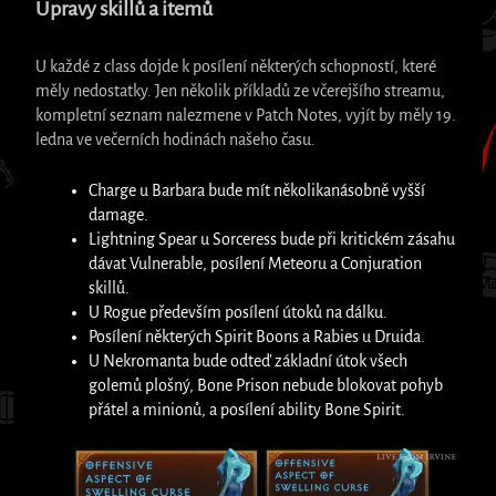
Úpravy skillů a itemů
U každé z class dojde k posílení některých schopností, které
měly nedostatky. Jen několik příkladů ze včerejšího streamu,
kompletní seznam nalezmene v Patch Notes, vyjít by měly 19.
ledna ve večerních hodinách našeho času.
Charge u Barbara bude mít několikanásobně vyšší
damage.
Lightning Spear u Sorceress bude při kritickém zásahu
dávat Vulnerable, posílení Meteoru a Conjuration
skillů.
U Rogue především posílení útoků na dálku.
Posílení některých Spirit Boons a Rabies u Druida.
U Nekromanta bude odteď základní útok všech
golemů plošný, Bone Prison nebude blokovat pohyb
přátel a minionů, a posílení ability Bone Spirit.