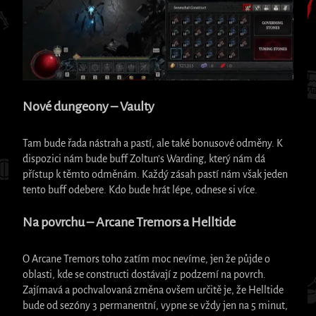
Nové dungeony – Vaulty
Tam bude řada nástrah a pastí, ale také bonusové odměny. K
dispozici nám bude buff Zoltun’s Warding, který nám dá
přístup k těmto odměnám. Každý zásah pastí nám však jeden
tento buff odebere. Kdo bude hrát lépe, odnese si více.
Na povrchu – Arcane Tremors a Helltide
O Arcane Tremors toho zatím moc nevíme, jen že půjde o
oblasti, kde se constructi dostávají z podzemí na povrch.
Zajímavá a pochvalovaná změna ovšem určitě je, že Helltide
bude od sezóny 3 permanentní, vypne se vždy jen na 5 minut,